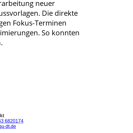
rarbeitung neuer
ussvorlagen. Die direkte
igen Fokus-Terminen
ptimierungen. So konnten
en.
kt
63 6820174
gu-dt.de