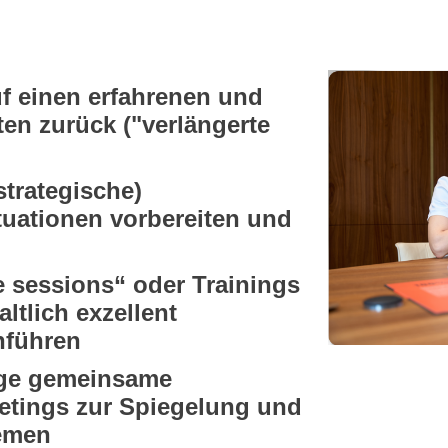
uf einen
erfahrenen und
ten
zurück ("verlängerte
strategische)
tuationen
vorbereiten und
e sessions“ oder Trainings
ltlich exzellent
chführen
ige gemeinsame
etings
zur Spiegelung und
hemen